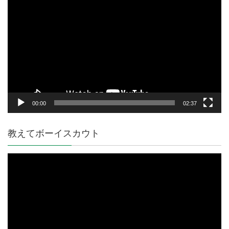
画
プ
レ
ー
ヤ
ー
00:00
02:37
教えてボーイスカウト
動
画
プ
レ
ー
ヤ
ー