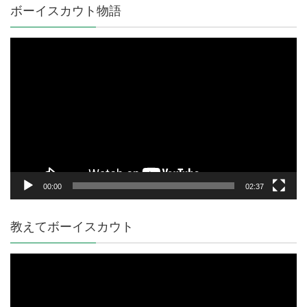
ボーイスカウト物語
動
画
プ
レ
ー
ヤ
ー
00:00
02:37
教えてボーイスカウト
動
画
プ
レ