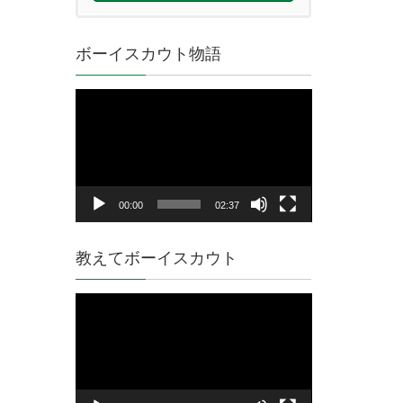
ボーイスカウト物語
動
画
プ
レ
ー
ヤ
00:00
02:37
ー
教えてボーイスカウト
動
画
プ
レ
ー
ヤ