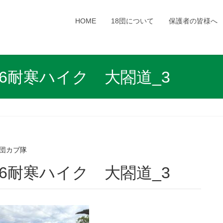
HOME
18団について
保護者の皆様へ
0126耐寒ハイク 大閤道_3
8団カブ隊
50126耐寒ハイク 大閤道_3