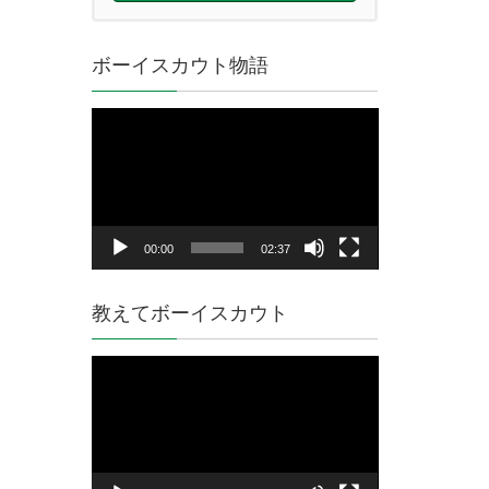
ボーイスカウト物語
動
画
プ
レ
ー
ヤ
00:00
02:37
ー
教えてボーイスカウト
動
画
プ
レ
ー
ヤ