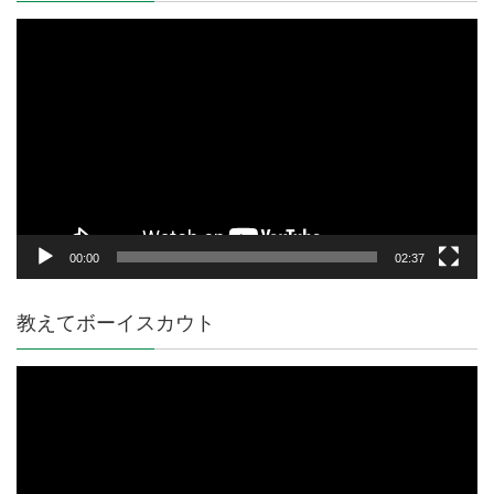
動
画
プ
レ
ー
ヤ
ー
00:00
02:37
教えてボーイスカウト
動
画
プ
レ
ー