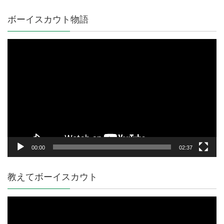
ボーイスカウト物語
動
画
プ
レ
ー
ヤ
ー
00:00
02:37
教えてボーイスカウト
動
画
プ