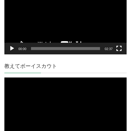
プ
レ
ー
ヤ
ー
00:00
02:37
教えてボーイスカウト
動
画
プ
レ
ー
ヤ
ー