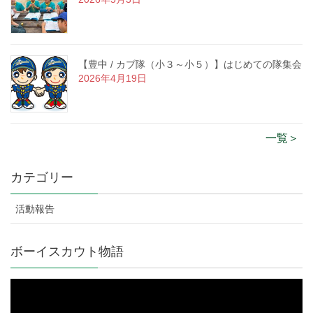
【豊中 / カブ隊（小３～小５）】はじめての隊集会
2026年4月19日
一覧＞
カテゴリー
活動報告
ボーイスカウト物語
動
画