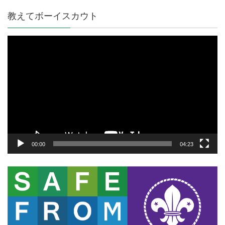
教えてボーイスカウト
動
画
プ
レ
ー
ヤ
ー
00:00
04:23