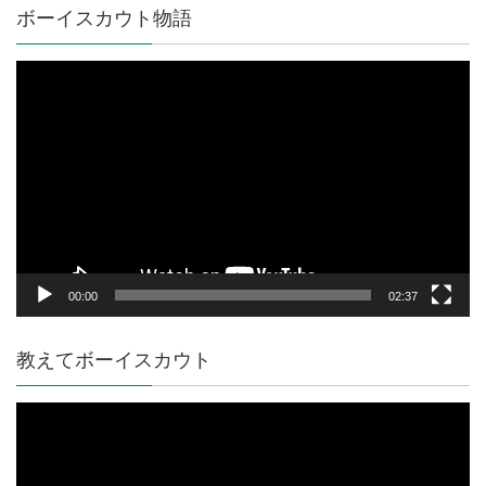
ボーイスカウト物語
動
画
プ
レ
ー
ヤ
ー
00:00
02:37
教えてボーイスカウト
動
画
プ
レ