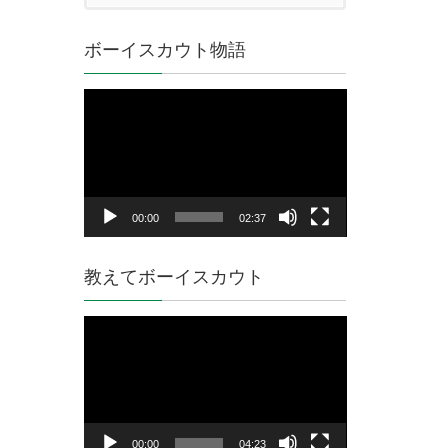
ボーイスカウト物語
動
画
プ
レ
ー
ヤ
00:00
02:37
ー
教えてボーイスカウト
動
画
プ
レ
ー
ヤ
00:00
04:23