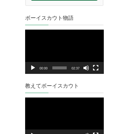
ボーイスカウト物語
動
画
プ
レ
ー
ヤ
00:00
02:37
ー
教えてボーイスカウト
動
画
プ
レ
ー
ヤ