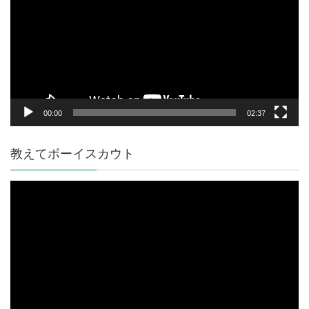
プ
レ
ー
ヤ
ー
00:00
02:37
教えてボーイスカウト
動
画
プ
レ
ー
ヤ
ー