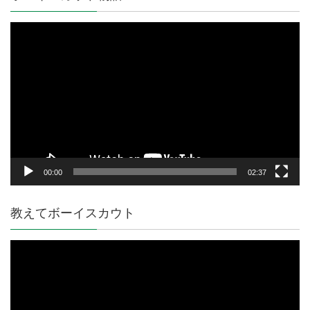
動
画
プ
レ
ー
ヤ
ー
00:00
02:37
教えてボーイスカウト
動
画
プ
レ
ー