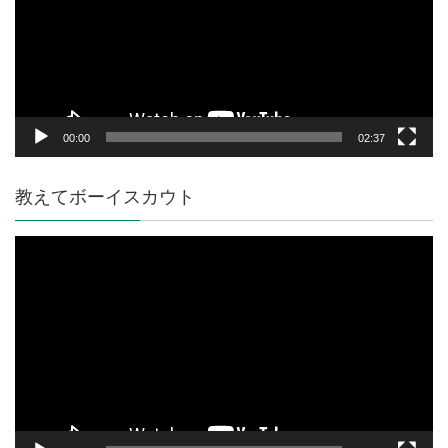
ー
ヤ
ー
00:00
02:37
教えてボーイスカウト
動
画
プ
レ
ー
ヤ
ー