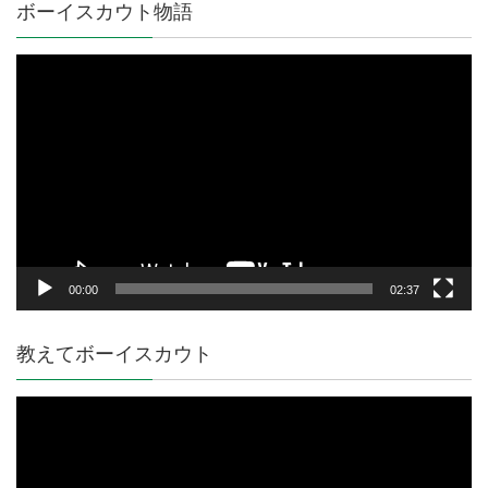
ボーイスカウト物語
動
画
プ
レ
ー
ヤ
ー
00:00
02:37
教えてボーイスカウト
動
画
プ
レ