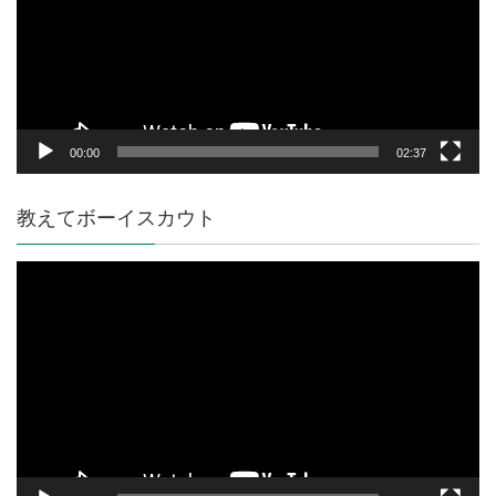
ー
ヤ
ー
00:00
02:37
教えてボーイスカウト
動
画
プ
レ
ー
ヤ
ー