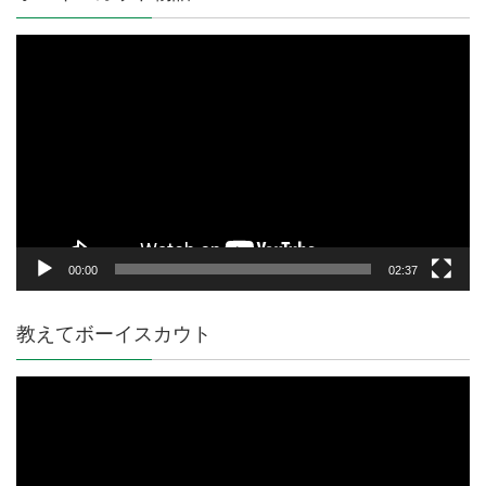
動
画
プ
レ
ー
ヤ
ー
00:00
02:37
教えてボーイスカウト
動
画
プ
レ
ー