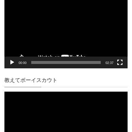
動
画
プ
レ
ー
ヤ
ー
00:00
02:37
教えてボーイスカウト
動
画
プ
レ
ー
ヤ