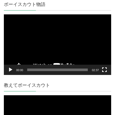
ボーイスカウト物語
動
画
プ
レ
ー
ヤ
ー
00:00
02:37
教えてボーイスカウト
動
画
プ
レ