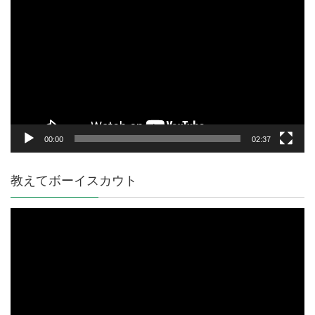
画
プ
レ
ー
ヤ
ー
00:00
02:37
教えてボーイスカウト
動
画
プ
レ
ー
ヤ
ー