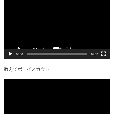
動
画
プ
レ
ー
ヤ
ー
00:00
02:37
教えてボーイスカウト
動
画
プ
レ
ー
ヤ