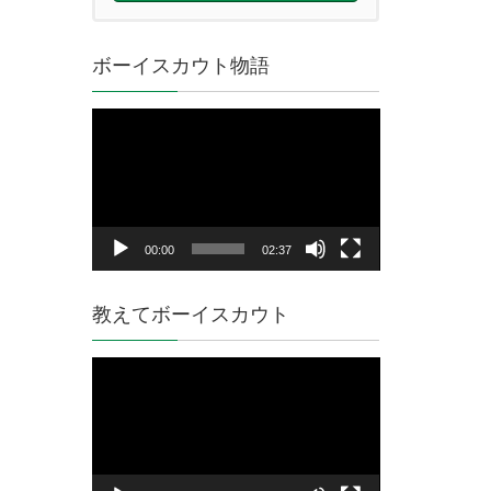
ボーイスカウト物語
動
画
プ
レ
ー
ヤ
00:00
02:37
ー
教えてボーイスカウト
動
画
プ
レ
ー
ヤ