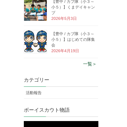
【豊中 / カブ隊（小３～
小５）】くまデイキャン
プ
2026年5月3日
【豊中 / カブ隊（小３～
小５）】はじめての隊集
会
2026年4月19日
一覧＞
カテゴリー
活動報告
ボーイスカウト物語
動