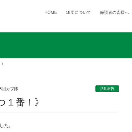
HOME
18団について
保護者の皆様へ
！》
18団カブ隊
活動報告
せつ１番！》
ました。