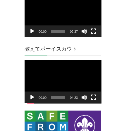
画
プ
レ
ー
ヤ
00:00
02:37
ー
教えてボーイスカウト
動
画
プ
レ
ー
ヤ
00:00
04:23
ー