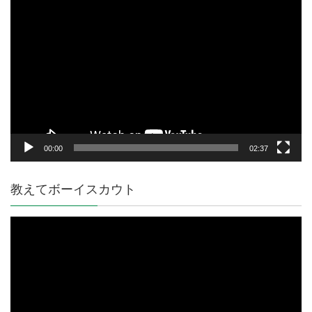
動
画
プ
レ
ー
ヤ
ー
00:00
02:37
教えてボーイスカウト
動
画
プ
レ
ー
ヤ