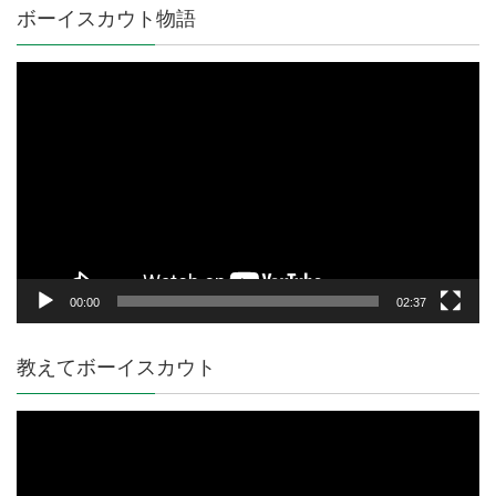
ボーイスカウト物語
動
画
プ
レ
ー
ヤ
ー
00:00
02:37
教えてボーイスカウト
動
画
プ
レ